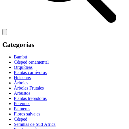
Categorías
Bambú
Césped ornamental
Orquídeas
Plantas carnívoras
Helechos
Árboles
Árboles Frutales
Arbustos
Plantas trepadoras
Perennes
Palmeras
Flores salvajes
Césped
Semillas de Sud África