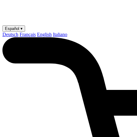
Español ▾
Deutsch
Français
English
Italiano