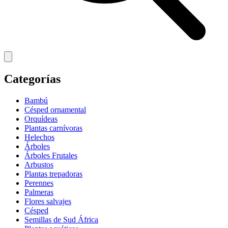
Categorías
Bambú
Césped ornamental
Orquídeas
Plantas carnívoras
Helechos
Árboles
Árboles Frutales
Arbustos
Plantas trepadoras
Perennes
Palmeras
Flores salvajes
Césped
Semillas de Sud África