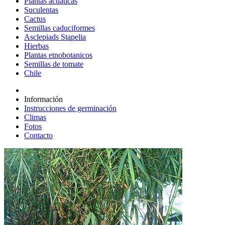
Plantas acuáticas
Suculentas
Cactus
Semillas caduciformes
Asclepiads Stapelia
Hierbas
Plantas etnobotanicos
Semillas de tomate
Chile
Información
Instrucciones de germinación
Climas
Fotos
Contacto