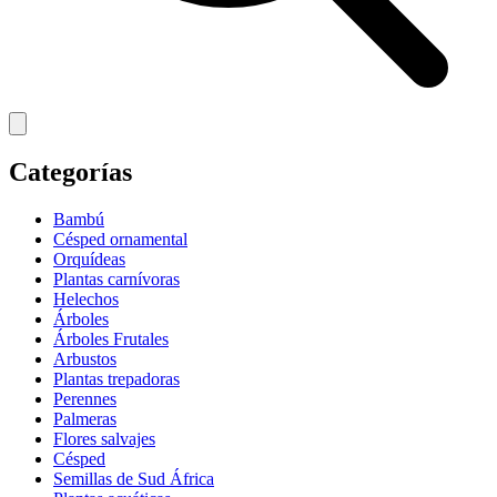
Categorías
Bambú
Césped ornamental
Orquídeas
Plantas carnívoras
Helechos
Árboles
Árboles Frutales
Arbustos
Plantas trepadoras
Perennes
Palmeras
Flores salvajes
Césped
Semillas de Sud África