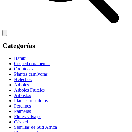
Categorías
Bambú
Césped ornamental
Orquídeas
Plantas carnívoras
Helechos
Árboles
Árboles Frutales
Arbustos
Plantas trepadoras
Perennes
Palmeras
Flores salvajes
Césped
Semillas de Sud África