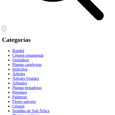
Categorías
Bambú
Césped ornamental
Orquídeas
Plantas carnívoras
Helechos
Árboles
Árboles Frutales
Arbustos
Plantas trepadoras
Perennes
Palmeras
Flores salvajes
Césped
Semillas de Sud África