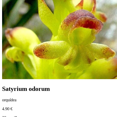
Satyrium odorum
orquídea
4.90 €