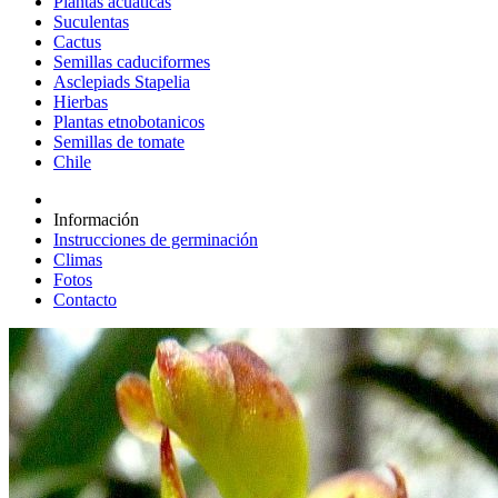
Plantas acuáticas
Suculentas
Cactus
Semillas caduciformes
Asclepiads Stapelia
Hierbas
Plantas etnobotanicos
Semillas de tomate
Chile
Información
Instrucciones de germinación
Climas
Fotos
Contacto