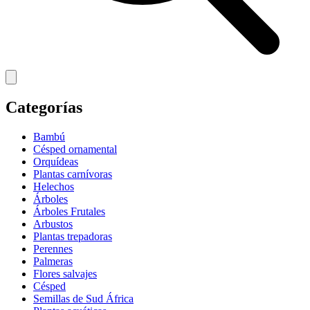
Categorías
Bambú
Césped ornamental
Orquídeas
Plantas carnívoras
Helechos
Árboles
Árboles Frutales
Arbustos
Plantas trepadoras
Perennes
Palmeras
Flores salvajes
Césped
Semillas de Sud África