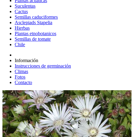
Plantas acuáticas
Suculentas
Cactus
Semillas caduciformes
Asclepiads Stapelia
Hierbas
Plantas etnobotanicos
Semillas de tomate
Chile
Información
Instrucciones de germinación
Climas
Fotos
Contacto