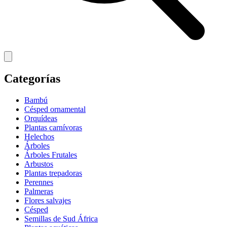
Categorías
Bambú
Césped ornamental
Orquídeas
Plantas carnívoras
Helechos
Árboles
Árboles Frutales
Arbustos
Plantas trepadoras
Perennes
Palmeras
Flores salvajes
Césped
Semillas de Sud África