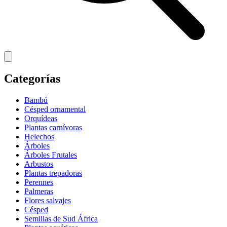
Categorías
Bambú
Césped ornamental
Orquídeas
Plantas carnívoras
Helechos
Árboles
Árboles Frutales
Arbustos
Plantas trepadoras
Perennes
Palmeras
Flores salvajes
Césped
Semillas de Sud África