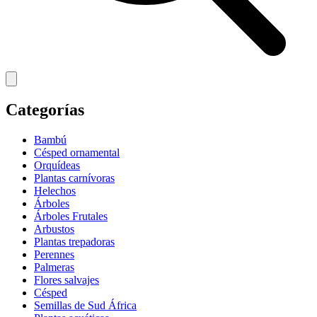
Categorías
Bambú
Césped ornamental
Orquídeas
Plantas carnívoras
Helechos
Árboles
Árboles Frutales
Arbustos
Plantas trepadoras
Perennes
Palmeras
Flores salvajes
Césped
Semillas de Sud África