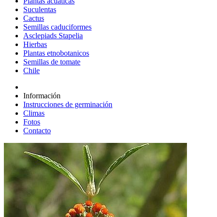
Plantas acuáticas
Suculentas
Cactus
Semillas caduciformes
Asclepiads Stapelia
Hierbas
Plantas etnobotanicos
Semillas de tomate
Chile
Información
Instrucciones de germinación
Climas
Fotos
Contacto