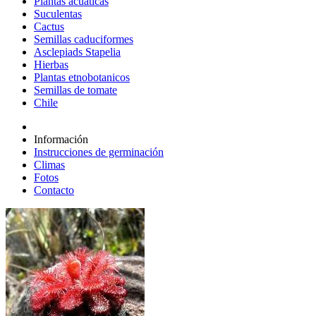
Plantas acuáticas
Suculentas
Cactus
Semillas caduciformes
Asclepiads Stapelia
Hierbas
Plantas etnobotanicos
Semillas de tomate
Chile
Información
Instrucciones de germinación
Climas
Fotos
Contacto