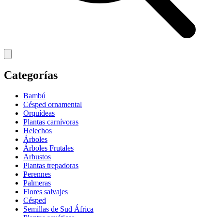
Categorías
Bambú
Césped ornamental
Orquídeas
Plantas carnívoras
Helechos
Árboles
Árboles Frutales
Arbustos
Plantas trepadoras
Perennes
Palmeras
Flores salvajes
Césped
Semillas de Sud África