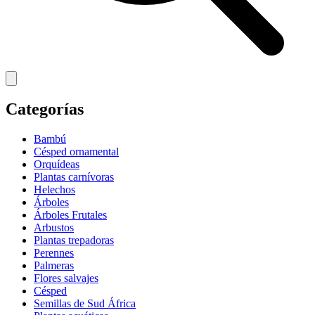
Categorías
Bambú
Césped ornamental
Orquídeas
Plantas carnívoras
Helechos
Árboles
Árboles Frutales
Arbustos
Plantas trepadoras
Perennes
Palmeras
Flores salvajes
Césped
Semillas de Sud África