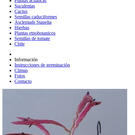
Plantas acuáticas
Suculentas
Cactus
Semillas caduciformes
Asclepiads Stapelia
Hierbas
Plantas etnobotanicos
Semillas de tomate
Chile
Información
Instrucciones de germinación
Climas
Fotos
Contacto