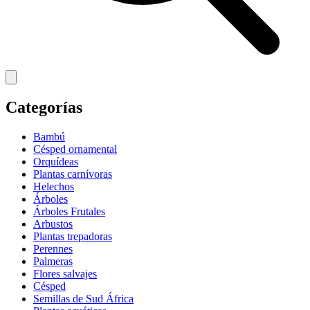
Categorías
Bambú
Césped ornamental
Orquídeas
Plantas carnívoras
Helechos
Árboles
Árboles Frutales
Arbustos
Plantas trepadoras
Perennes
Palmeras
Flores salvajes
Césped
Semillas de Sud África