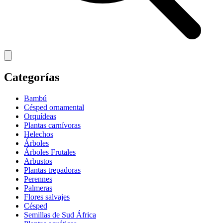
Categorías
Bambú
Césped ornamental
Orquídeas
Plantas carnívoras
Helechos
Árboles
Árboles Frutales
Arbustos
Plantas trepadoras
Perennes
Palmeras
Flores salvajes
Césped
Semillas de Sud África