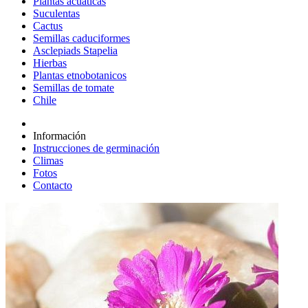
Plantas acuáticas
Suculentas
Cactus
Semillas caduciformes
Asclepiads Stapelia
Hierbas
Plantas etnobotanicos
Semillas de tomate
Chile
Información
Instrucciones de germinación
Climas
Fotos
Contacto