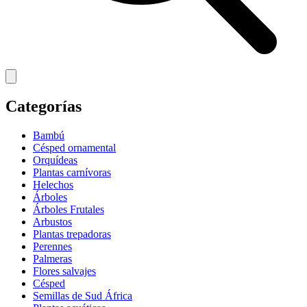
Categorías
Bambú
Césped ornamental
Orquídeas
Plantas carnívoras
Helechos
Árboles
Árboles Frutales
Arbustos
Plantas trepadoras
Perennes
Palmeras
Flores salvajes
Césped
Semillas de Sud África