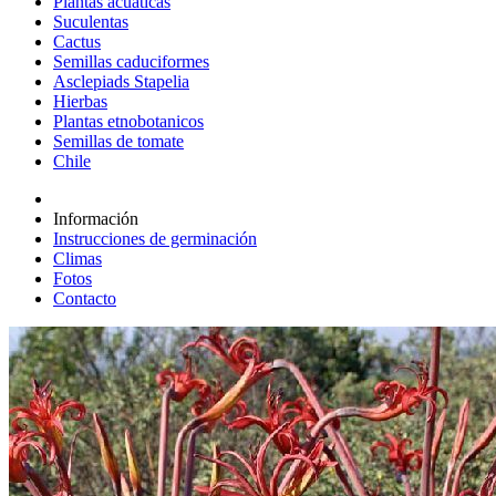
Plantas acuáticas
Suculentas
Cactus
Semillas caduciformes
Asclepiads Stapelia
Hierbas
Plantas etnobotanicos
Semillas de tomate
Chile
Información
Instrucciones de germinación
Climas
Fotos
Contacto