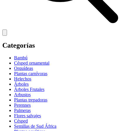
Categorías
Bambú
Césped ornamental
Orquídeas
Plantas carnívoras
Helechos
Árboles
Árboles Frutales
Arbustos
Plantas trepadoras
Perennes
Palmeras
Flores salvajes
Césped
Semillas de Sud África