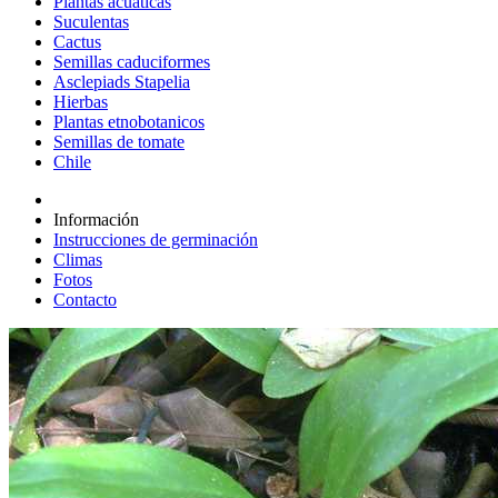
Plantas acuáticas
Suculentas
Cactus
Semillas caduciformes
Asclepiads Stapelia
Hierbas
Plantas etnobotanicos
Semillas de tomate
Chile
Información
Instrucciones de germinación
Climas
Fotos
Contacto