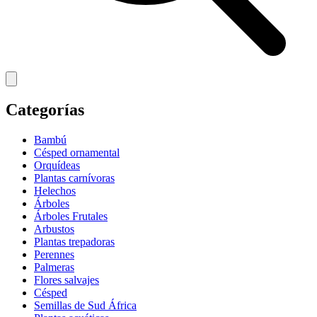
Categorías
Bambú
Césped ornamental
Orquídeas
Plantas carnívoras
Helechos
Árboles
Árboles Frutales
Arbustos
Plantas trepadoras
Perennes
Palmeras
Flores salvajes
Césped
Semillas de Sud África