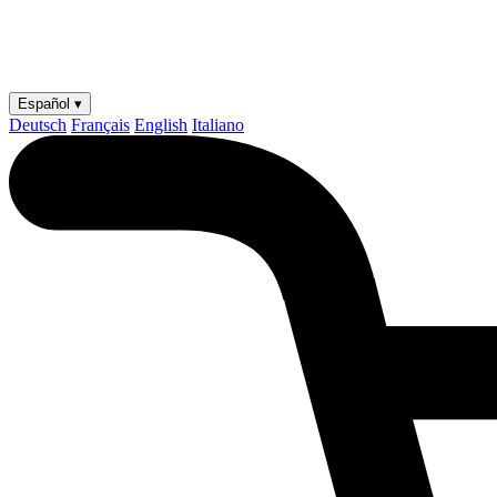
Español ▾
Deutsch
Français
English
Italiano