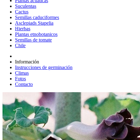
Plantas acuáticas
Suculentas
Cactus
Semillas caduciformes
Asclepiads Stapelia
Hierbas
Plantas etnobotanicos
Semillas de tomate
Chile
Información
Instrucciones de germinación
Climas
Fotos
Contacto