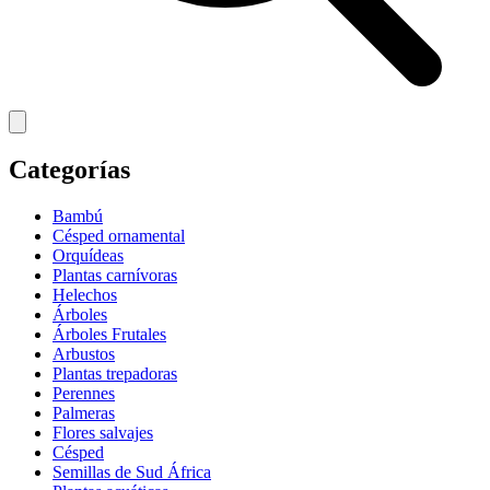
Categorías
Bambú
Césped ornamental
Orquídeas
Plantas carnívoras
Helechos
Árboles
Árboles Frutales
Arbustos
Plantas trepadoras
Perennes
Palmeras
Flores salvajes
Césped
Semillas de Sud África