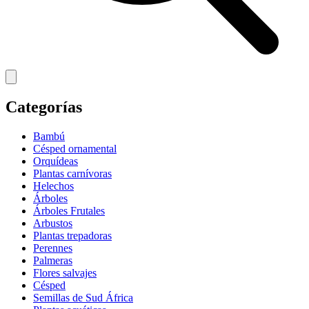
Categorías
Bambú
Césped ornamental
Orquídeas
Plantas carnívoras
Helechos
Árboles
Árboles Frutales
Arbustos
Plantas trepadoras
Perennes
Palmeras
Flores salvajes
Césped
Semillas de Sud África