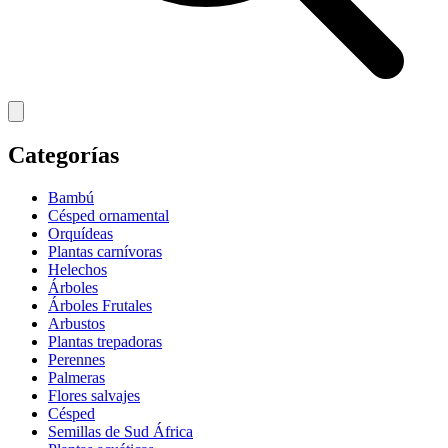
Categorías
Bambú
Césped ornamental
Orquídeas
Plantas carnívoras
Helechos
Árboles
Árboles Frutales
Arbustos
Plantas trepadoras
Perennes
Palmeras
Flores salvajes
Césped
Semillas de Sud África