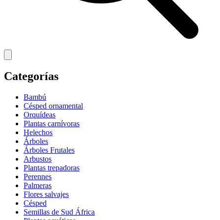
Categorías
Bambú
Césped ornamental
Orquídeas
Plantas carnívoras
Helechos
Árboles
Árboles Frutales
Arbustos
Plantas trepadoras
Perennes
Palmeras
Flores salvajes
Césped
Semillas de Sud África