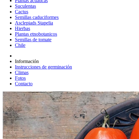
Plantas acuáticas
Suculentas
Cactus
Semillas caduciformes
Asclepiads Stapelia
Hierbas
Plantas etnobotanicos
Semillas de tomate
Chile
Información
Instrucciones de germinación
Climas
Fotos
Contacto