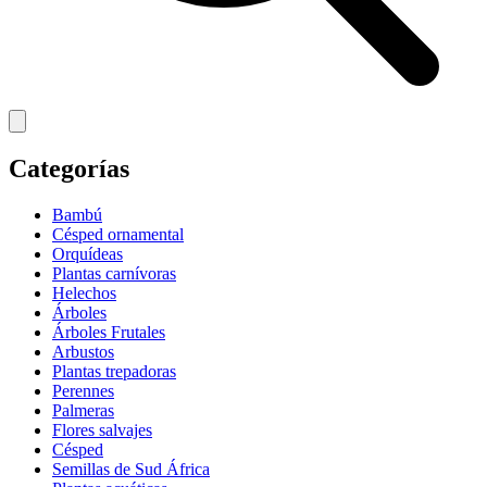
Categorías
Bambú
Césped ornamental
Orquídeas
Plantas carnívoras
Helechos
Árboles
Árboles Frutales
Arbustos
Plantas trepadoras
Perennes
Palmeras
Flores salvajes
Césped
Semillas de Sud África