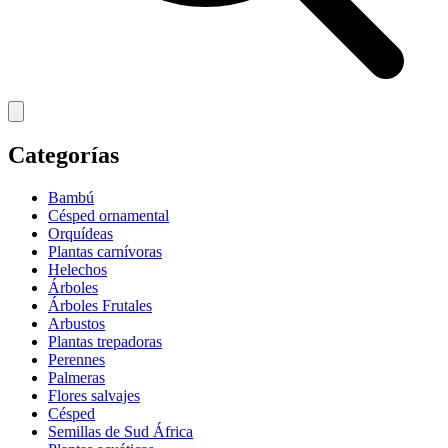
Categorías
Bambú
Césped ornamental
Orquídeas
Plantas carnívoras
Helechos
Árboles
Árboles Frutales
Arbustos
Plantas trepadoras
Perennes
Palmeras
Flores salvajes
Césped
Semillas de Sud África