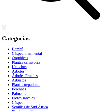
Categorías
Bambú
Césped ornamental
Orquídeas
Plantas carnívoras
Helechos
Árboles
Árboles Frutales
Arbustos
Plantas trepadoras
Perennes
Palmeras
Flores salvajes
Césped
Semillas de Sud África