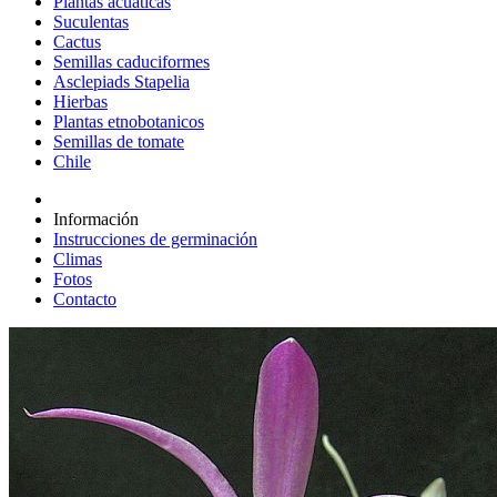
Plantas acuáticas
Suculentas
Cactus
Semillas caduciformes
Asclepiads Stapelia
Hierbas
Plantas etnobotanicos
Semillas de tomate
Chile
Información
Instrucciones de germinación
Climas
Fotos
Contacto