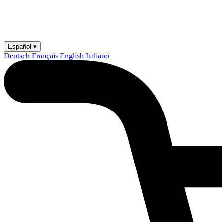
Español ▾
Deutsch
Français
English
Italiano