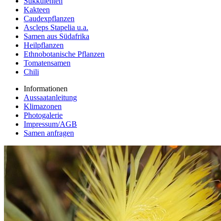
Sukkulenten
Kakteen
Caudexpflanzen
Ascleps Stapelia u.a.
Samen aus Südafrika
Heilpflanzen
Ethnobotanische Pflanzen
Tomatensamen
Chili
Informationen
Aussaatanleitung
Klimazonen
Photogalerie
Impressum/AGB
Samen anfragen