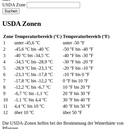
USDA Zone
Suchen
USDA Zonen
Zone
Temperaturbereich (°C)
Temperaturbereich (°F)
1
unter -45,6 °C
unter -50 °F
2
-45,6 °C bis -40 °C
-50 °F bis -40 °F
3
-40 °C bis -34,5 °C
-40 °F bis -30 °F
4
-34,5 °C bis -28,9 °C
-30 °F bis -20 °F
5
-28,9 °C bis -23,3 °C
-20 °F bis -10 °F
6
-23,3 °C bis -17,8 °C
-10 °F bis 0 °F
7
-17,8 °C bis -12,2 °C
0 °F bis 10 °F
8
-12,2 °C bis -6,7 °C
10 °F bis 20 °F
9
-6,7 °C bis -1,1 °C
20 °F bis 30 °F
10
-1,1 °C bis 4,4 °C
30 °F bis 40 °F
11
4,4 °C bis 10 °C
40 °F bis 50 °F
12
über 10 °C
über 50 °F
Die USDA-Zonen helfen bei der Bestimmung der Winterhärte von
Pflanzen.