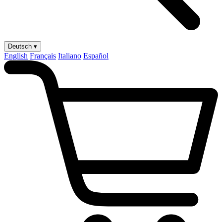
Deutsch ▾
English
Français
Italiano
Español