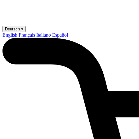
Deutsch ▾
English
Français
Italiano
Español