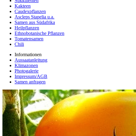
Sukkulenten
Kakteen
Caudexpflanzen
Ascleps Stapelia u.a.
Samen aus Südafrika
Heilpflanzen
Ethnobotanische Pflanzen
Tomatensamen
Chili
Informationen
Aussaatanleitung
Klimazonen
Photogalerie
Impressum/AGB
Samen anfragen