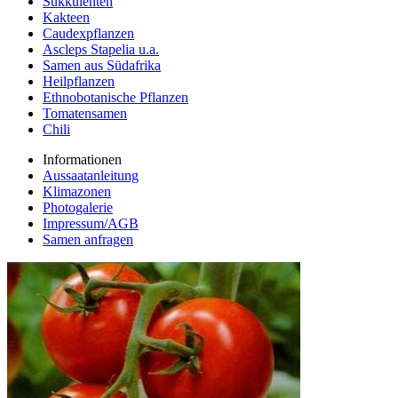
Sukkulenten
Kakteen
Caudexpflanzen
Ascleps Stapelia u.a.
Samen aus Südafrika
Heilpflanzen
Ethnobotanische Pflanzen
Tomatensamen
Chili
Informationen
Aussaatanleitung
Klimazonen
Photogalerie
Impressum/AGB
Samen anfragen