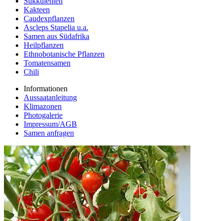
Sukkulenten
Kakteen
Caudexpflanzen
Ascleps Stapelia u.a.
Samen aus Südafrika
Heilpflanzen
Ethnobotanische Pflanzen
Tomatensamen
Chili
Informationen
Aussaatanleitung
Klimazonen
Photogalerie
Impressum/AGB
Samen anfragen