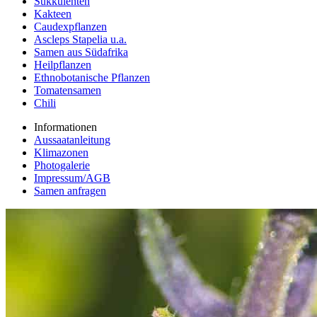
Sukkulenten
Kakteen
Caudexpflanzen
Ascleps Stapelia u.a.
Samen aus Südafrika
Heilpflanzen
Ethnobotanische Pflanzen
Tomatensamen
Chili
Informationen
Aussaatanleitung
Klimazonen
Photogalerie
Impressum/AGB
Samen anfragen