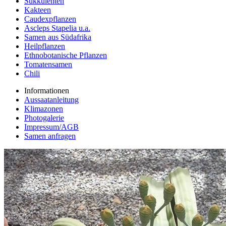
Sukkulenten
Kakteen
Caudexpflanzen
Ascleps Stapelia u.a.
Samen aus Südafrika
Heilpflanzen
Ethnobotanische Pflanzen
Tomatensamen
Chili
Informationen
Aussaatanleitung
Klimazonen
Photogalerie
Impressum/AGB
Samen anfragen