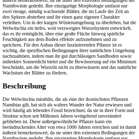
äußerst bemerkenswert, da sie unter den extremen Bedingungen der
Namibwüste gedeiht. Ihre einzigartige Morphologie umfasst nur
zwei riesige, ständig wachsende Blätter, die im Laufe der Zeit an
den Spitzen absterben und ihr einen ganz eigenen Charakter
verleihen. Um in der kargen Wüstenumgebung zu überleben, hat die
Welwitschia ein tiefes, weit verzweigtes Wurzelsystem entwickelt,
das es ihr ermöglicht, über eine große Fläche hinweg spärliche
Feuchtigkeit aus dem Boden effektiv aufzunehmen und zu
speichern. Für den Anbau dieser faszinierenden Pflanze ist es
wichtig, die spezifischen Bedingungen ihrer natürlichen Umgebung
nachzuahmen, indem man ihr gut durchlässigen Sandboden sowie
indirektes Sonnenlicht bietet und die Bewässerung auf ein Minimum
beschränkt, um die Wurzeln nicht zu überwässern und das natürliche
Wachstum der Blätter zu fördern.
Beschreibung
Die Welwitschia mirabilis, die als eine der ikonischsten Pflanzen
Namibias gilt, hat sich als wahres Wunder der Natur erwiesen und
wird häufig als lebendes Fossil bezeichnet, da sie in ihrer Form und
Struktur schon seit Millionen Jahren weitgehend unverändert
geblieben ist. Diese außergewöhnliche Pflanze kann ein
beeindruckendes Alter von etwa 1000 Jahren erreichen und ist damit
äußerst bemerkenswert, da sie unter den extremen Bedingungen der
Namibwüste gedeiht. Ihre einzigartige Morphologie umfasst nur