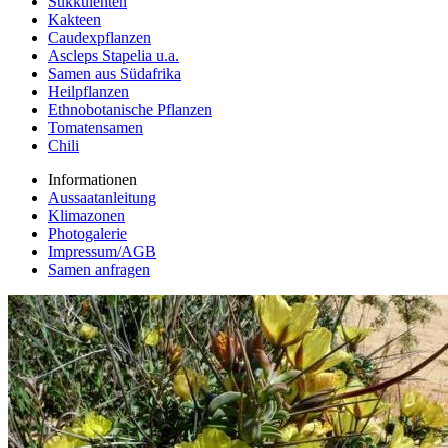
Sukkulenten
Kakteen
Caudexpflanzen
Ascleps Stapelia u.a.
Samen aus Südafrika
Heilpflanzen
Ethnobotanische Pflanzen
Tomatensamen
Chili
Informationen
Aussaatanleitung
Klimazonen
Photogalerie
Impressum/AGB
Samen anfragen