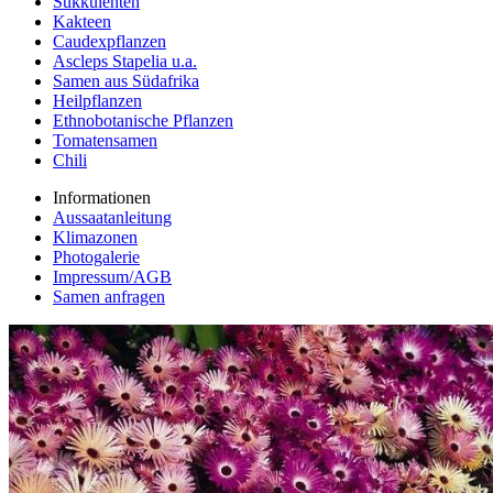
Sukkulenten
Kakteen
Caudexpflanzen
Ascleps Stapelia u.a.
Samen aus Südafrika
Heilpflanzen
Ethnobotanische Pflanzen
Tomatensamen
Chili
Informationen
Aussaatanleitung
Klimazonen
Photogalerie
Impressum/AGB
Samen anfragen