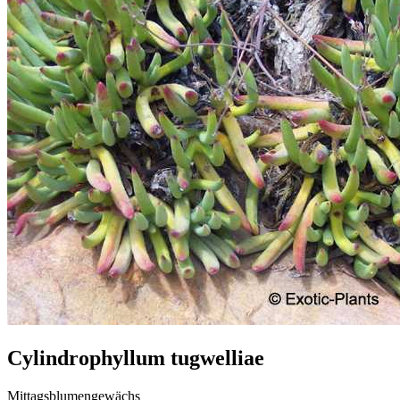
Cylindrophyllum tugwelliae
Mittagsblumengewächs