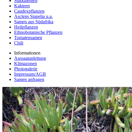
Sukkulenten
Kakteen
Caudexpflanzen
Ascleps Stapelia u.a.
Samen aus Südafrika
Heilpflanzen
Ethnobotanische Pflanzen
Tomatensamen
Chili
Informationen
Aussaatanleitung
Klimazonen
Photogalerie
Impressum/AGB
Samen anfragen