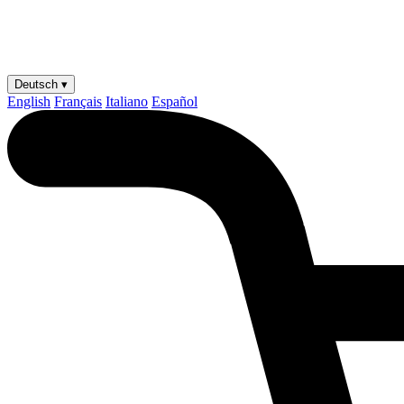
Deutsch ▾
English
Français
Italiano
Español