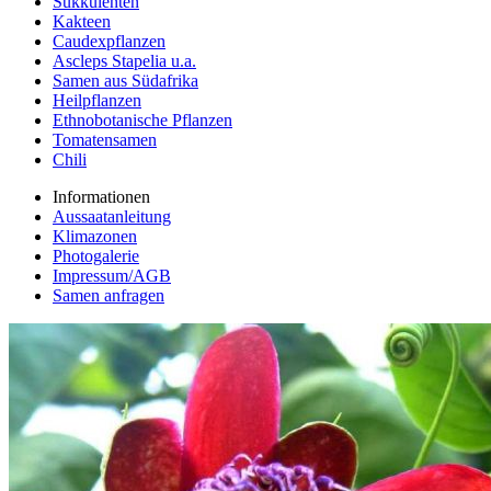
Sukkulenten
Kakteen
Caudexpflanzen
Ascleps Stapelia u.a.
Samen aus Südafrika
Heilpflanzen
Ethnobotanische Pflanzen
Tomatensamen
Chili
Informationen
Aussaatanleitung
Klimazonen
Photogalerie
Impressum/AGB
Samen anfragen