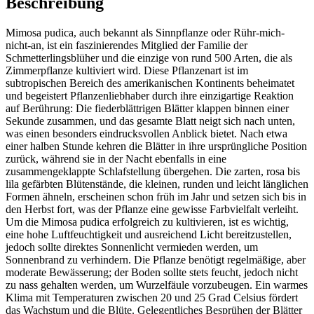
Beschreibung
Mimosa pudica, auch bekannt als Sinnpflanze oder Rühr-mich-
nicht-an, ist ein faszinierendes Mitglied der Familie der
Schmetterlingsblüher und die einzige von rund 500 Arten, die als
Zimmerpflanze kultiviert wird. Diese Pflanzenart ist im
subtropischen Bereich des amerikanischen Kontinents beheimatet
und begeistert Pflanzenliebhaber durch ihre einzigartige Reaktion
auf Berührung: Die fiederblättrigen Blätter klappen binnen einer
Sekunde zusammen, und das gesamte Blatt neigt sich nach unten,
was einen besonders eindrucksvollen Anblick bietet. Nach etwa
einer halben Stunde kehren die Blätter in ihre ursprüngliche Position
zurück, während sie in der Nacht ebenfalls in eine
zusammengeklappte Schlafstellung übergehen. Die zarten, rosa bis
lila gefärbten Blütenstände, die kleinen, runden und leicht länglichen
Formen ähneln, erscheinen schon früh im Jahr und setzen sich bis in
den Herbst fort, was der Pflanze eine gewisse Farbvielfalt verleiht.
Um die Mimosa pudica erfolgreich zu kultivieren, ist es wichtig,
eine hohe Luftfeuchtigkeit und ausreichend Licht bereitzustellen,
jedoch sollte direktes Sonnenlicht vermieden werden, um
Sonnenbrand zu verhindern. Die Pflanze benötigt regelmäßige, aber
moderate Bewässerung; der Boden sollte stets feucht, jedoch nicht
zu nass gehalten werden, um Wurzelfäule vorzubeugen. Ein warmes
Klima mit Temperaturen zwischen 20 und 25 Grad Celsius fördert
das Wachstum und die Blüte. Gelegentliches Besprühen der Blätter