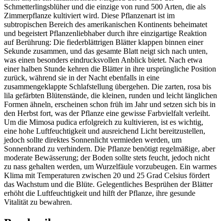
Schmetterlingsblüher und die einzige von rund 500 Arten, die als
Zimmerpflanze kultiviert wird. Diese Pflanzenart ist im
subtropischen Bereich des amerikanischen Kontinents beheimatet
und begeistert Pflanzenliebhaber durch ihre einzigartige Reaktion
auf Berührung: Die fiederblättrigen Blätter klappen binnen einer
Sekunde zusammen, und das gesamte Blatt neigt sich nach unten,
was einen besonders eindrucksvollen Anblick bietet. Nach etwa
einer halben Stunde kehren die Blätter in ihre ursprüngliche Position
zurück, während sie in der Nacht ebenfalls in eine
zusammengeklappte Schlafstellung übergehen. Die zarten, rosa bis
lila gefärbten Blütenstände, die kleinen, runden und leicht länglichen
Formen ähneln, erscheinen schon früh im Jahr und setzen sich bis in
den Herbst fort, was der Pflanze eine gewisse Farbvielfalt verleiht.
Um die Mimosa pudica erfolgreich zu kultivieren, ist es wichtig,
eine hohe Luftfeuchtigkeit und ausreichend Licht bereitzustellen,
jedoch sollte direktes Sonnenlicht vermieden werden, um
Sonnenbrand zu verhindern. Die Pflanze benötigt regelmäßige, aber
moderate Bewässerung; der Boden sollte stets feucht, jedoch nicht
zu nass gehalten werden, um Wurzelfäule vorzubeugen. Ein warmes
Klima mit Temperaturen zwischen 20 und 25 Grad Celsius fördert
das Wachstum und die Blüte. Gelegentliches Besprühen der Blätter
erhöht die Luftfeuchtigkeit und hilft der Pflanze, ihre gesunde
Vitalität zu bewahren.