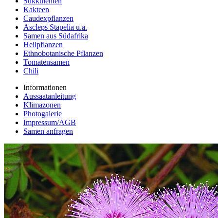
Sukkulenten
Kakteen
Caudexpflanzen
Ascleps Stapelia u.a.
Samen aus Südafrika
Heilpflanzen
Ethnobotanische Pflanzen
Tomatensamen
Chili
Informationen
Aussaatanleitung
Klimazonen
Photogalerie
Impressum/AGB
Samen anfragen