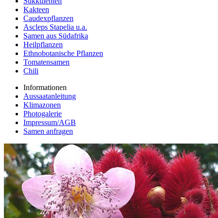
Sukkulenten
Kakteen
Caudexpflanzen
Ascleps Stapelia u.a.
Samen aus Südafrika
Heilpflanzen
Ethnobotanische Pflanzen
Tomatensamen
Chili
Informationen
Aussaatanleitung
Klimazonen
Photogalerie
Impressum/AGB
Samen anfragen