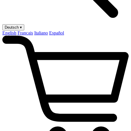
Deutsch ▾
English
Français
Italiano
Español