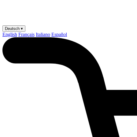
Deutsch ▾
English
Français
Italiano
Español