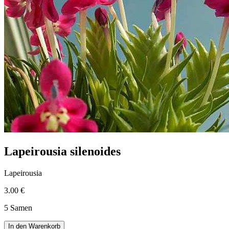
Lapeirousia silenoides
Lapeirousia
3.00 €
5 Samen
In den Warenkorb