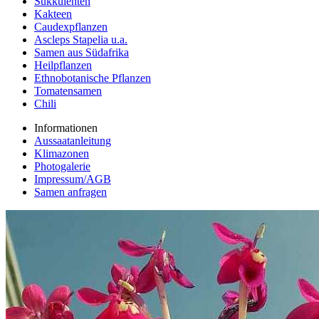
Sukkulenten
Kakteen
Caudexpflanzen
Ascleps Stapelia u.a.
Samen aus Südafrika
Heilpflanzen
Ethnobotanische Pflanzen
Tomatensamen
Chili
Informationen
Aussaatanleitung
Klimazonen
Photogalerie
Impressum/AGB
Samen anfragen