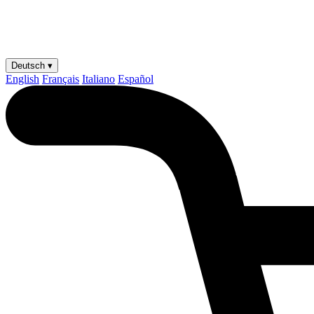
Deutsch ▾
English
Français
Italiano
Español