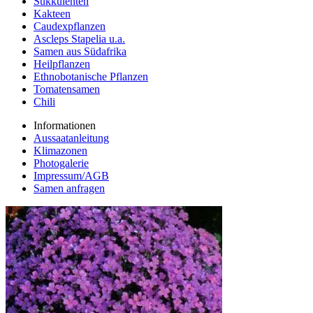
Sukkulenten
Kakteen
Caudexpflanzen
Ascleps Stapelia u.a.
Samen aus Südafrika
Heilpflanzen
Ethnobotanische Pflanzen
Tomatensamen
Chili
Informationen
Aussaatanleitung
Klimazonen
Photogalerie
Impressum/AGB
Samen anfragen