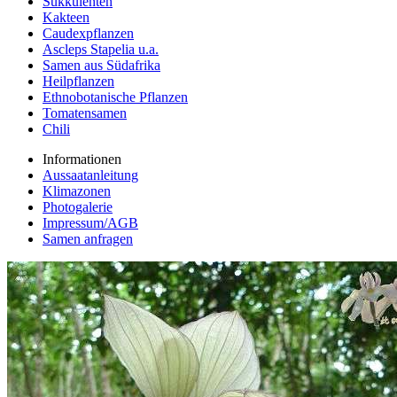
Sukkulenten
Kakteen
Caudexpflanzen
Ascleps Stapelia u.a.
Samen aus Südafrika
Heilpflanzen
Ethnobotanische Pflanzen
Tomatensamen
Chili
Informationen
Aussaatanleitung
Klimazonen
Photogalerie
Impressum/AGB
Samen anfragen