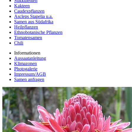
Sukkulenten
Kakteen
Caudexpflanzen
Ascleps Stapelia u.a.
Samen aus Südafrika
Heilpflanzen
Ethnobotanische Pflanzen
Tomatensamen
Chili
Informationen
Aussaatanleitung
Klimazonen
Photogalerie
Impressum/AGB
Samen anfragen