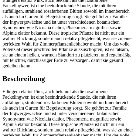
Etlingera elatior Pink, auch bekannt als die rosafarbene
Fackelingwer, ist eine beeindruckende Staude, die mit ihren
auffälligen, strahlend rosafarbenen Blüten sowohl im Innenbereich
als auch im Garten für Begeisterung sorgt. Sie gehört zur Familie
der Ingwergewächse und ist unter verschiedenen botanischen
Synonymen wie Nicolaia elatior, Phaeomeria magnifica sowie
Alpinia elatior bekannt. Diese tropische Pflanze ist nicht nur ein
wahrer Blickfang, sondern auch relativ pflegeleicht, was sie zu einer
perfekten Wahl für Zimmerpflanzenliebhaber macht. Um das volle
Potenzial dieser prachtvollen Pflanze auszuschöpfen, ist es ratsam,
sie an einem hellen, warmen Standort zu platzieren und regelmäßig
mit feuchter, durchlässiger Erde zu versorgen, damit sie gesund
gedeihen kann.
Beschreibung
Etlingera elatior Pink, auch bekannt als die rosafarbene
Fackelingwer, ist eine beeindruckende Staude, die mit ihren
auffälligen, strahlend rosafarbenen Blüten sowohl im Innenbereich
als auch im Garten für Begeisterung sorgt. Sie gehört zur Familie
der Ingwergewächse und ist unter verschiedenen botanischen
Synonymen wie Nicolaia elatior, Phaeomeria magnifica sowie
Alpinia elatior bekannt. Diese tropische Pflanze ist nicht nur ein
wahrer Blickfang, sondern auch relativ pflegeleicht, was sie zu einer
perfekten Wahl für Zimmerpflanzenliebhaber macht. Um das volle