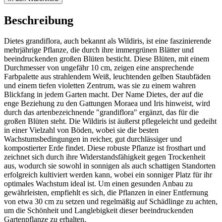
Beschreibung
Dietes grandiflora, auch bekannt als Wildiris, ist eine faszinierende
mehrjährige Pflanze, die durch ihre immergrünen Blätter und
beeindruckenden großen Blüten besticht. Diese Blüten, mit einem
Durchmesser von ungefähr 10 cm, zeigen eine ansprechende
Farbpalette aus strahlendem Weiß, leuchtenden gelben Staubfäden
und einem tiefen violetten Zentrum, was sie zu einem wahren
Blickfang in jedem Garten macht. Der Name Dietes, der auf die
enge Beziehung zu den Gattungen Moraea und Iris hinweist, wird
durch das artenbezeichnende "grandiflora" ergänzt, das für die
großen Blüten steht. Die Wildiris ist äußerst pflegeleicht und gedeiht
in einer Vielzahl von Böden, wobei sie die besten
Wachstumsbedingungen in reicher, gut durchlässiger und
kompostierter Erde findet. Diese robuste Pflanze ist frosthart und
zeichnet sich durch ihre Widerstandsfähigkeit gegen Trockenheit
aus, wodurch sie sowohl in sonnigen als auch schattigen Standorten
erfolgreich kultiviert werden kann, wobei ein sonniger Platz für ihr
optimales Wachstum ideal ist. Um einen gesunden Anbau zu
gewährleisten, empfiehlt es sich, die Pflanzen in einer Entfernung
von etwa 30 cm zu setzen und regelmäßig auf Schädlinge zu achten,
um die Schönheit und Langlebigkeit dieser beeindruckenden
Gartenpflanze zu erhalten.