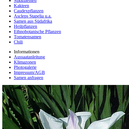
Sukkulenten
Kakteen
Caudexpflanzen
Ascleps Stapelia u.a.
Samen aus Südafrika
Heilpflanzen
Ethnobotanische Pflanzen
Tomatensamen
Chili
Informationen
Aussaatanleitung
Klimazonen
Photogalerie
Impressum/AGB
Samen anfragen