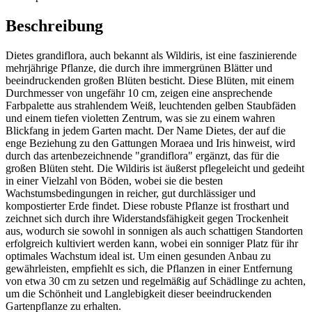
Beschreibung
Dietes grandiflora, auch bekannt als Wildiris, ist eine faszinierende
mehrjährige Pflanze, die durch ihre immergrünen Blätter und
beeindruckenden großen Blüten besticht. Diese Blüten, mit einem
Durchmesser von ungefähr 10 cm, zeigen eine ansprechende
Farbpalette aus strahlendem Weiß, leuchtenden gelben Staubfäden
und einem tiefen violetten Zentrum, was sie zu einem wahren
Blickfang in jedem Garten macht. Der Name Dietes, der auf die
enge Beziehung zu den Gattungen Moraea und Iris hinweist, wird
durch das artenbezeichnende "grandiflora" ergänzt, das für die
großen Blüten steht. Die Wildiris ist äußerst pflegeleicht und gedeiht
in einer Vielzahl von Böden, wobei sie die besten
Wachstumsbedingungen in reicher, gut durchlässiger und
kompostierter Erde findet. Diese robuste Pflanze ist frosthart und
zeichnet sich durch ihre Widerstandsfähigkeit gegen Trockenheit
aus, wodurch sie sowohl in sonnigen als auch schattigen Standorten
erfolgreich kultiviert werden kann, wobei ein sonniger Platz für ihr
optimales Wachstum ideal ist. Um einen gesunden Anbau zu
gewährleisten, empfiehlt es sich, die Pflanzen in einer Entfernung
von etwa 30 cm zu setzen und regelmäßig auf Schädlinge zu achten,
um die Schönheit und Langlebigkeit dieser beeindruckenden
Gartenpflanze zu erhalten.