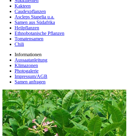
Sukkulenten
Kakteen
Caudexpflanzen
Ascleps Stapelia u.a.
Samen aus Südafrika
Heilpflanzen
Ethnobotanische Pflanzen
Tomatensamen
Chili
Informationen
Aussaatanleitung
Klimazonen
Photogalerie
Impressum/AGB
Samen anfragen