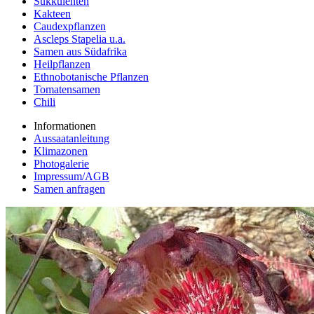
Sukkulenten
Kakteen
Caudexpflanzen
Ascleps Stapelia u.a.
Samen aus Südafrika
Heilpflanzen
Ethnobotanische Pflanzen
Tomatensamen
Chili
Informationen
Aussaatanleitung
Klimazonen
Photogalerie
Impressum/AGB
Samen anfragen